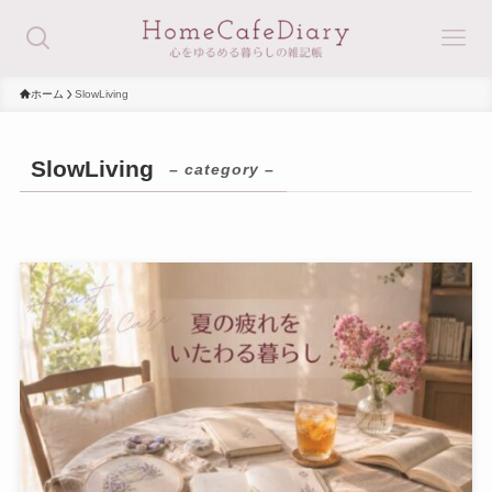
ホーム
SlowLiving
SlowLiving
– category –